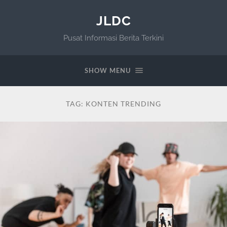
JLDC
Pusat Informasi Berita Terkini
SHOW MENU
TAG:
KONTEN TRENDING