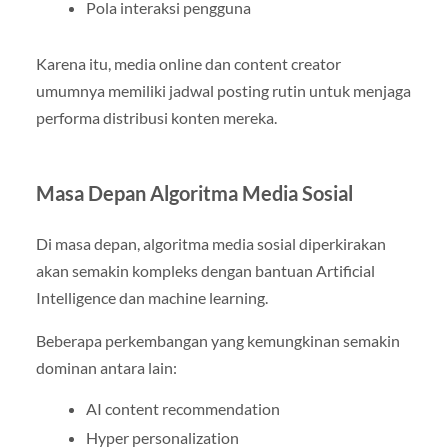
Pola interaksi pengguna
Karena itu, media online dan content creator
umumnya memiliki jadwal posting rutin untuk menjaga
performa distribusi konten mereka.
Masa Depan Algoritma Media Sosial
Di masa depan, algoritma media sosial diperkirakan
akan semakin kompleks dengan bantuan Artificial
Intelligence dan machine learning.
Beberapa perkembangan yang kemungkinan semakin
dominan antara lain:
AI content recommendation
Hyper personalization