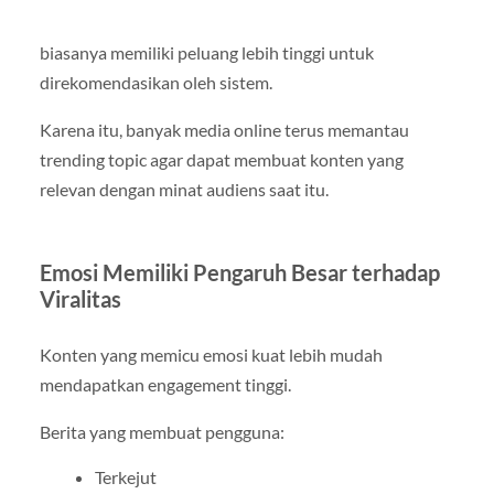
biasanya memiliki peluang lebih tinggi untuk
direkomendasikan oleh sistem.
Karena itu, banyak media online terus memantau
trending topic agar dapat membuat konten yang
relevan dengan minat audiens saat itu.
Emosi Memiliki Pengaruh Besar terhadap
Viralitas
Konten yang memicu emosi kuat lebih mudah
mendapatkan engagement tinggi.
Berita yang membuat pengguna:
Terkejut