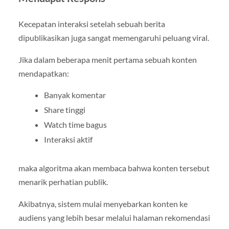
Kecepatan interaksi setelah sebuah berita
dipublikasikan juga sangat memengaruhi peluang viral.
Jika dalam beberapa menit pertama sebuah konten
mendapatkan:
Banyak komentar
Share tinggi
Watch time bagus
Interaksi aktif
maka algoritma akan membaca bahwa konten tersebut
menarik perhatian publik.
Akibatnya, sistem mulai menyebarkan konten ke
audiens yang lebih besar melalui halaman rekomendasi