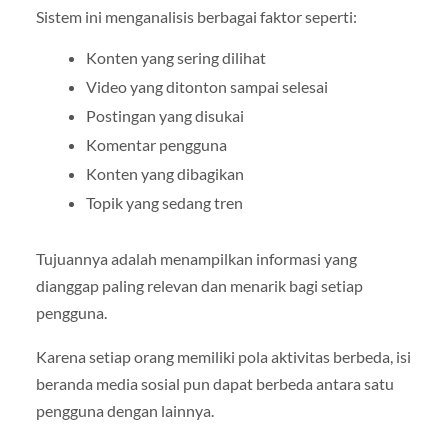
Sistem ini menganalisis berbagai faktor seperti:
Konten yang sering dilihat
Video yang ditonton sampai selesai
Postingan yang disukai
Komentar pengguna
Konten yang dibagikan
Topik yang sedang tren
Tujuannya adalah menampilkan informasi yang
dianggap paling relevan dan menarik bagi setiap
pengguna.
Karena setiap orang memiliki pola aktivitas berbeda, isi
beranda media sosial pun dapat berbeda antara satu
pengguna dengan lainnya.