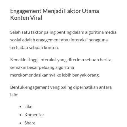
Engagement Menjadi Faktor Utama
Konten Viral
Salah satu faktor paling penting dalam algoritma media
sosial adalah engagement atau interaksi pengguna
terhadap sebuah konten.
Semakin tinggi interaksi yang diterima sebuah berita,
semakin besar peluang algoritma
merekomendasikannya ke lebih banyak orang.
Bentuk engagement yang paling diperhatikan antara
lain:
Like
Komentar
Share