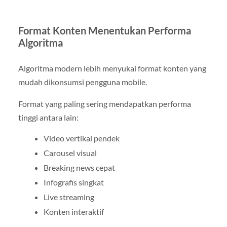
Format Konten Menentukan Performa
Algoritma
Algoritma modern lebih menyukai format konten yang
mudah dikonsumsi pengguna mobile.
Format yang paling sering mendapatkan performa
tinggi antara lain:
Video vertikal pendek
Carousel visual
Breaking news cepat
Infografis singkat
Live streaming
Konten interaktif