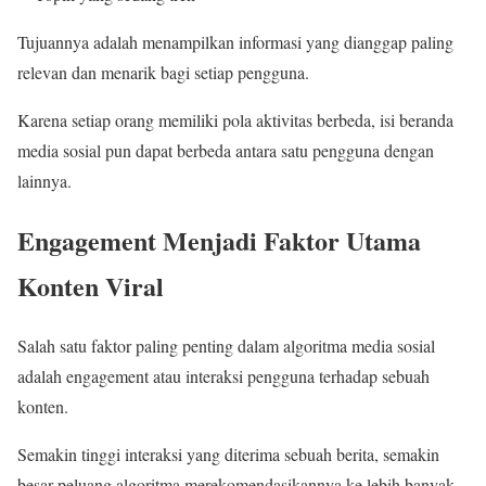
Tujuannya adalah menampilkan informasi yang dianggap paling
relevan dan menarik bagi setiap pengguna.
Karena setiap orang memiliki pola aktivitas berbeda, isi beranda
media sosial pun dapat berbeda antara satu pengguna dengan
lainnya.
Engagement Menjadi Faktor Utama
Konten Viral
Salah satu faktor paling penting dalam algoritma media sosial
adalah engagement atau interaksi pengguna terhadap sebuah
konten.
Semakin tinggi interaksi yang diterima sebuah berita, semakin
besar peluang algoritma merekomendasikannya ke lebih banyak