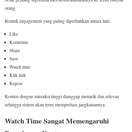
orang.
Bentuk engagement yang paling diperhatikan antara lain:
Like
Komentar
Share
Save
Watch time
Klik link
Repost
Konten dengan interaksi tinggi dianggap menarik dan relevan
sehingga sistem akan terus memperluas jangkauannya.
Watch Time Sangat Memengaruhi