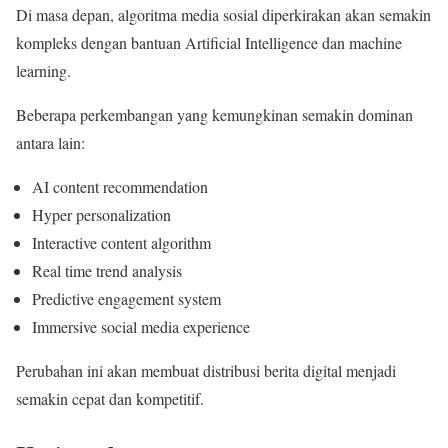
Di masa depan, algoritma media sosial diperkirakan akan semakin
kompleks dengan bantuan Artificial Intelligence dan machine
learning.
Beberapa perkembangan yang kemungkinan semakin dominan
antara lain:
AI content recommendation
Hyper personalization
Interactive content algorithm
Real time trend analysis
Predictive engagement system
Immersive social media experience
Perubahan ini akan membuat distribusi berita digital menjadi
semakin cepat dan kompetitif.