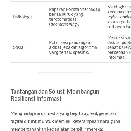
Meningkatn
Paparan konstan terhadap
kecemasan d
berita buruk yang
Psikologis
(
cyber-anxie
terotomatisasi
sikap apatis
(
doomscrolling
).
terhadap isu
Menipisnya
Polarisasi pandangan
diskusi publ
Sosial
akibat jebakan algoritma
sehat karen
yang terlalu spesifik.
perbedaan r
informasi.
Tantangan dan Solusi: Membangun
Resiliensi Informasi
Menghadapi arus media yang begitu agresif, generasi
digital dituntut untuk memiliki keterampilan baru guna
mempertahankan kedaulatan berpikir mereka: