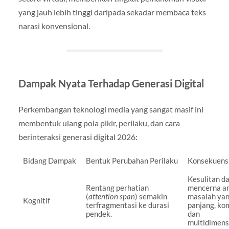
yang jauh lebih tinggi daripada sekadar membaca teks
narasi konvensional.
Dampak Nyata Terhadap Generasi Digital
Perkembangan teknologi media yang sangat masif ini
membentuk ulang pola pikir, perilaku, dan cara
berinteraksi generasi digital 2026:
Bidang Dampak
Bentuk Perubahan Perilaku
Konsekuensi
Kesulitan d
Rentang perhatian
mencerna an
(
attention span
) semakin
masalah ya
Kognitif
terfragmentasi ke durasi
panjang, ko
pendek.
dan
multidimens