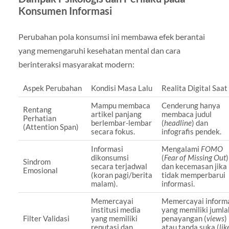
Konsumen Informasi
Perubahan pola konsumsi ini membawa efek berantai
yang memengaruhi kesehatan mental dan cara
berinteraksi masyarakat modern:
Aspek Perubahan
Kondisi Masa Lalu
Realita Digital Saat 
Mampu membaca
Cenderung hanya
Rentang
artikel panjang
membaca judul
Perhatian
berlembar-lembar
(
headline
) dan
(Attention Span)
secara fokus.
infografis pendek.
Informasi
Mengalami
FOMO
dikonsumsi
(
Fear of Missing Out
)
Sindrom
secara terjadwal
dan kecemasan jika
Emosional
(koran pagi/berita
tidak memperbarui
malam).
informasi.
Memercayai
Memercayai inform
institusi media
yang memiliki jumla
Filter Validasi
yang memiliki
penayangan (
views
)
reputasi dan
atau tanda suka (
lik