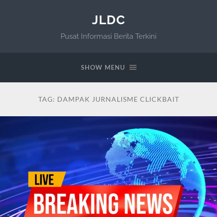
JLDC
Pusat Informasi Berita Terkini
SHOW MENU
TAG:
DAMPAK JURNALISME CLICKBAIT