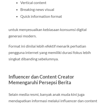
Vertical content
Breaking news visual
Quick information format
untuk menyesuaikan kebiasaan konsumsi digital
generasi modern.
Format ini dinilai lebih efektif menarik perhatian
pengguna internet yang memiliki durasi fokus lebih
singkat dibanding sebelumnya.
Influencer dan Content Creator
Memengaruhi Persepsi Berita
Selain media resmi, banyak anak muda kini juga
mendapatkan informasi melalui influencer dan content