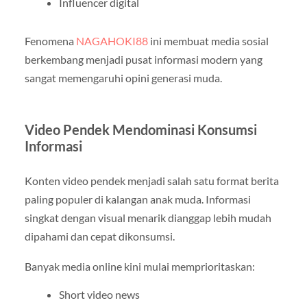
Influencer digital
Fenomena
NAGAHOKI88
ini membuat media sosial
berkembang menjadi pusat informasi modern yang
sangat memengaruhi opini generasi muda.
Video Pendek Mendominasi Konsumsi
Informasi
Konten video pendek menjadi salah satu format berita
paling populer di kalangan anak muda. Informasi
singkat dengan visual menarik dianggap lebih mudah
dipahami dan cepat dikonsumsi.
Banyak media online kini mulai memprioritaskan:
Short video news