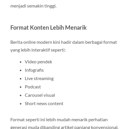
menjadi semakin tinggi.
Format Konten Lebih Menarik
Berita online modern kini hadir dalam berbagai format
yang lebih interaktif seperti:
Video pendek
Infografis
Live streaming
Podcast
Carousel visual
Short news content
Format seperti ini lebih mudah menarik perhatian
generasi muda dibanding artikel panjang konvensional.