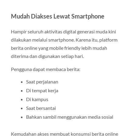
Mudah Diakses Lewat Smartphone
Hampir seluruh aktivitas digital generasi muda kini
dilakukan melalui smartphone. Karena itu, platform
berita online yang mobile friendly lebih mudah
diterima dan digunakan setiap hari.
Pengguna dapat membaca berita:
Saat perjalanan
Di tempat kerja
Di kampus
Saat bersantai
Bahkan sambil menggunakan media sosial
Kemudahan akses membuat konsumsi berita online