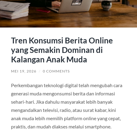
Tren Konsumsi Berita Online
yang Semakin Dominan di
Kalangan Anak Muda
MEI 19, 2026
/
0 COMMENTS
Perkembangan teknologi digital telah mengubah cara
generasi muda mengonsumsi berita dan informasi
sehari-hari. Jika dahulu masyarakat lebih banyak
mengandalkan televisi, radio, atau surat kabar, kini
anak muda lebih memilih platform online yang cepat,
praktis, dan mudah diakses melalui smartphone.