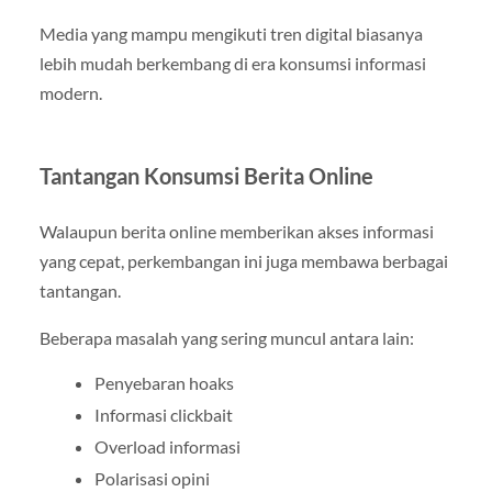
Media yang mampu mengikuti tren digital biasanya
lebih mudah berkembang di era konsumsi informasi
modern.
Tantangan Konsumsi Berita Online
Walaupun berita online memberikan akses informasi
yang cepat, perkembangan ini juga membawa berbagai
tantangan.
Beberapa masalah yang sering muncul antara lain:
Penyebaran hoaks
Informasi clickbait
Overload informasi
Polarisasi opini