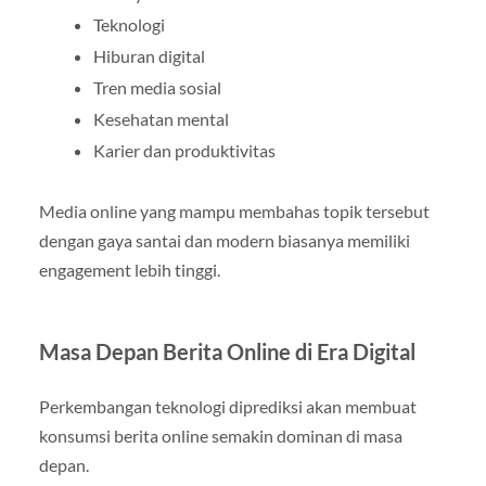
Teknologi
Hiburan digital
Tren media sosial
Kesehatan mental
Karier dan produktivitas
Media online yang mampu membahas topik tersebut
dengan gaya santai dan modern biasanya memiliki
engagement lebih tinggi.
Masa Depan Berita Online di Era Digital
Perkembangan teknologi diprediksi akan membuat
konsumsi berita online semakin dominan di masa
depan.