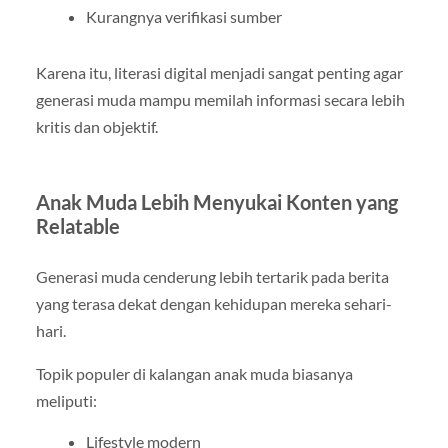
Kurangnya verifikasi sumber
Karena itu, literasi digital menjadi sangat penting agar
generasi muda mampu memilah informasi secara lebih
kritis dan objektif.
Anak Muda Lebih Menyukai Konten yang
Relatable
Generasi muda cenderung lebih tertarik pada berita
yang terasa dekat dengan kehidupan mereka sehari-
hari.
Topik populer di kalangan anak muda biasanya
meliputi:
Lifestyle modern