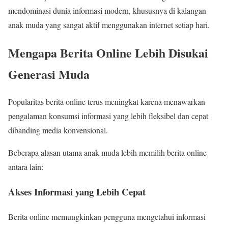
mendominasi dunia informasi modern, khususnya di kalangan
anak muda yang sangat aktif menggunakan internet setiap hari.
Mengapa Berita Online Lebih Disukai
Generasi Muda
Popularitas berita online terus meningkat karena menawarkan
pengalaman konsumsi informasi yang lebih fleksibel dan cepat
dibanding media konvensional.
Beberapa alasan utama anak muda lebih memilih berita online
antara lain:
Akses Informasi yang Lebih Cepat
Berita online memungkinkan pengguna mengetahui informasi