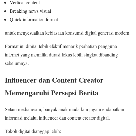
Vertical content
Breaking news visual
Quick information format
untuk menyesuaikan kebiasaan konsumsi digital generasi modern.
Format ini dinilai lebih efektif menarik perhatian pengguna
internet yang memiliki durasi fokus lebih singkat dibanding
sebelumnya.
Influencer dan Content Creator
Memengaruhi Persepsi Berita
Selain media resmi, banyak anak muda kini juga mendapatkan
informasi melalui influencer dan content creator digital.
Tokoh digital dianggap lebih: