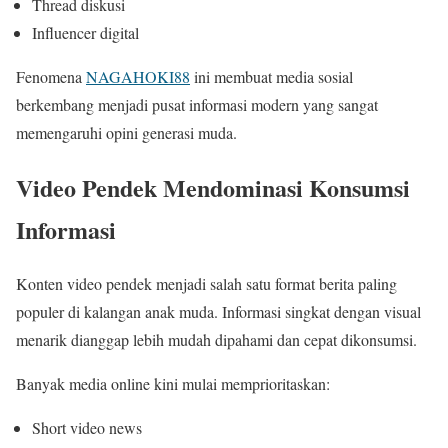
Thread diskusi
Influencer digital
Fenomena
NAGAHOKI88
ini membuat media sosial
berkembang menjadi pusat informasi modern yang sangat
memengaruhi opini generasi muda.
Video Pendek Mendominasi Konsumsi
Informasi
Konten video pendek menjadi salah satu format berita paling
populer di kalangan anak muda. Informasi singkat dengan visual
menarik dianggap lebih mudah dipahami dan cepat dikonsumsi.
Banyak media online kini mulai memprioritaskan:
Short video news