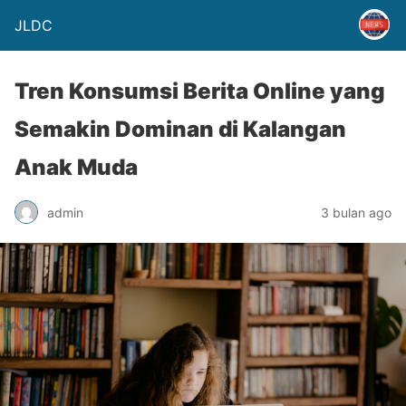
JLDC
Tren Konsumsi Berita Online yang
Semakin Dominan di Kalangan
Anak Muda
admin
3 bulan ago