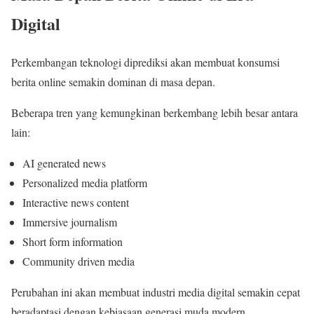
Digital
Perkembangan teknologi diprediksi akan membuat konsumsi
berita online semakin dominan di masa depan.
Beberapa tren yang kemungkinan berkembang lebih besar antara
lain:
AI generated news
Personalized media platform
Interactive news content
Immersive journalism
Short form information
Community driven media
Perubahan ini akan membuat industri media digital semakin cepat
beradaptasi dengan kebiasaan generasi muda modern.