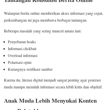
Walaupun berita online memberikan akses informasi yang cepat,
perkembangan ini juga membawa berbagai tantangan.
Beberapa masalah yang sering muncul antara lain:
Penyebaran hoaks
Informasi clickbait
Overload informasi
Polarisasi opini
Kurangnya verifikasi sumber
Karena itu, literasi digital menjadi sangat penting agar generasi
muda mampu memilah informasi secara lebih kritis dan objektif.
Anak Muda Lebih Menyukai Konten