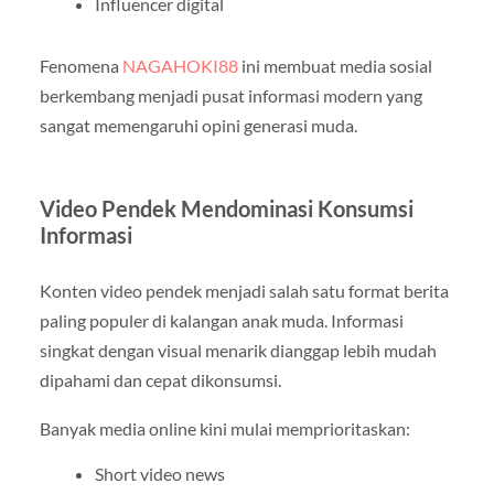
Influencer digital
Fenomena
NAGAHOKI88
ini membuat media sosial
berkembang menjadi pusat informasi modern yang
sangat memengaruhi opini generasi muda.
Video Pendek Mendominasi Konsumsi
Informasi
Konten video pendek menjadi salah satu format berita
paling populer di kalangan anak muda. Informasi
singkat dengan visual menarik dianggap lebih mudah
dipahami dan cepat dikonsumsi.
Banyak media online kini mulai memprioritaskan:
Short video news