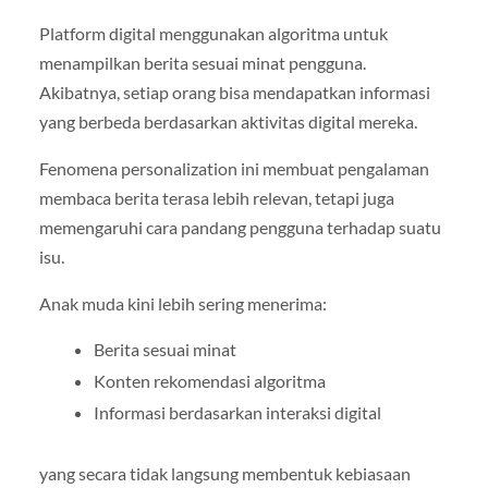
Platform digital menggunakan algoritma untuk
menampilkan berita sesuai minat pengguna.
Akibatnya, setiap orang bisa mendapatkan informasi
yang berbeda berdasarkan aktivitas digital mereka.
Fenomena personalization ini membuat pengalaman
membaca berita terasa lebih relevan, tetapi juga
memengaruhi cara pandang pengguna terhadap suatu
isu.
Anak muda kini lebih sering menerima:
Berita sesuai minat
Konten rekomendasi algoritma
Informasi berdasarkan interaksi digital
yang secara tidak langsung membentuk kebiasaan