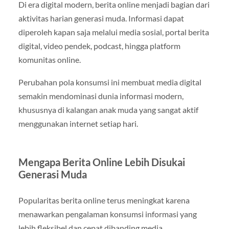
Di era digital modern, berita online menjadi bagian dari
aktivitas harian generasi muda. Informasi dapat
diperoleh kapan saja melalui media sosial, portal berita
digital, video pendek, podcast, hingga platform
komunitas online.
Perubahan pola konsumsi ini membuat media digital
semakin mendominasi dunia informasi modern,
khususnya di kalangan anak muda yang sangat aktif
menggunakan internet setiap hari.
Mengapa Berita Online Lebih Disukai
Generasi Muda
Popularitas berita online terus meningkat karena
menawarkan pengalaman konsumsi informasi yang
lebih fleksibel dan cepat dibanding media