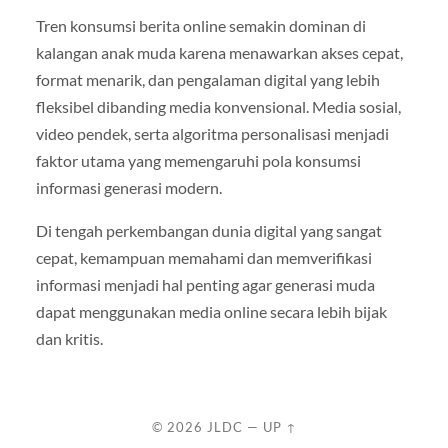
Tren konsumsi berita online semakin dominan di
kalangan anak muda karena menawarkan akses cepat,
format menarik, dan pengalaman digital yang lebih
fleksibel dibanding media konvensional. Media sosial,
video pendek, serta algoritma personalisasi menjadi
faktor utama yang memengaruhi pola konsumsi
informasi generasi modern.
Di tengah perkembangan dunia digital yang sangat
cepat, kemampuan memahami dan memverifikasi
informasi menjadi hal penting agar generasi muda
dapat menggunakan media online secara lebih bijak
dan kritis.
© 2026
JLDC
—
UP ↑