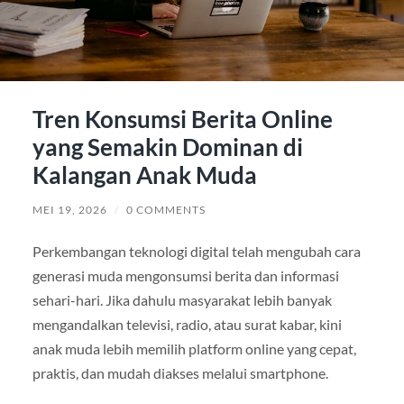
Tren Konsumsi Berita Online
yang Semakin Dominan di
Kalangan Anak Muda
MEI 19, 2026
/
0 COMMENTS
Perkembangan teknologi digital telah mengubah cara
generasi muda mengonsumsi berita dan informasi
sehari-hari. Jika dahulu masyarakat lebih banyak
mengandalkan televisi, radio, atau surat kabar, kini
anak muda lebih memilih platform online yang cepat,
praktis, dan mudah diakses melalui smartphone.