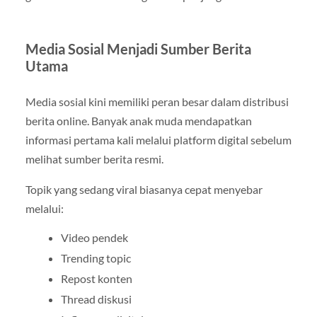
Media Sosial Menjadi Sumber Berita
Utama
Media sosial kini memiliki peran besar dalam distribusi
berita online. Banyak anak muda mendapatkan
informasi pertama kali melalui platform digital sebelum
melihat sumber berita resmi.
Topik yang sedang viral biasanya cepat menyebar
melalui:
Video pendek
Trending topic
Repost konten
Thread diskusi