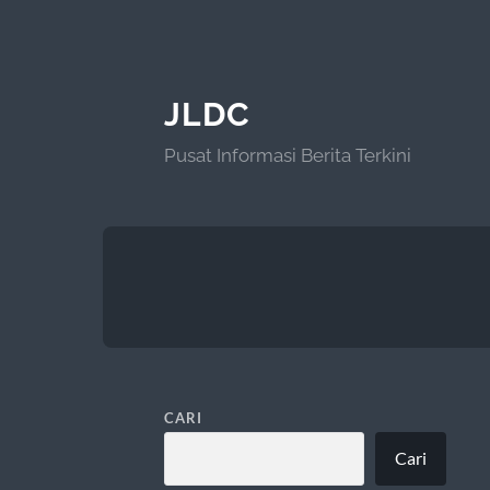
JLDC
Pusat Informasi Berita Terkini
CARI
Cari