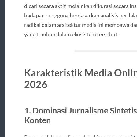
dicari secara aktif, melainkan dikurasi secara in
hadapan pengguna berdasarkan analisis perilak
radikal dalam arsitektur media ini membawa da
yang tumbuh dalam ekosistem tersebut.
Karakteristik Media Onli
2026
1. Dominasi Jurnalisme Sinteti
Konten