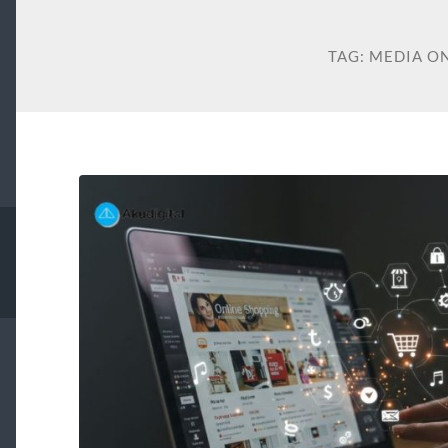
TAG:
MEDIA O