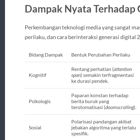
Dampak Nyata Terhadap G
Perkembangan teknologi media yang sangat masi
perilaku, dan cara berinteraksi generasi digital 
Bidang Dampak
Bentuk Perubahan Perilaku
Rentang perhatian (
attention
Kognitif
span
) semakin terfragmentasi
ke durasi pendek.
Paparan konstan terhadap
Psikologis
berita buruk yang
terotomatisasi (
doomscrolling
).
Polarisasi pandangan akibat
Sosial
jebakan algoritma yang terlalu
spesifik.