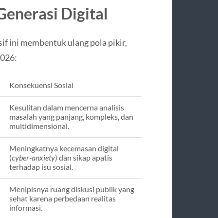
enerasi Digital
f ini membentuk ulang pola pikir,
2026:
Konsekuensi Sosial
Kesulitan dalam mencerna analisis
masalah yang panjang, kompleks, dan
multidimensional.
Meningkatnya kecemasan digital
(
cyber-anxiety
) dan sikap apatis
terhadap isu sosial.
Menipisnya ruang diskusi publik yang
sehat karena perbedaan realitas
informasi.