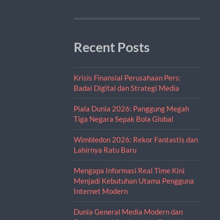
Recent Posts
Krisis Finansial Perusahaan Pers:
Badai Digital dan Strategi Media
Piala Dunia 2026: Panggung Megah
Tiga Negara Sepak Bola Global
Wimbledon 2026: Rekor Fantastis dan
Lahirnya Ratu Baru
Mengapa Informasi Real Time Kini
Menjadi Kebutuhan Utama Pengguna
Internet Modern
Dunia General Media Modern dan