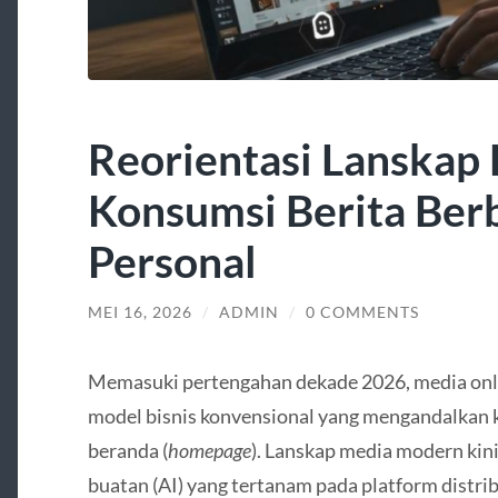
Reorientasi Lanskap D
Konsumsi Berita Berb
Personal
MEI 16, 2026
/
ADMIN
/
0 COMMENTS
Memasuki pertengahan dekade 2026, media onl
model bisnis konvensional yang mengandalkan 
beranda (
homepage
). Lanskap media modern kini
buatan (AI) yang tertanam pada platform distribu